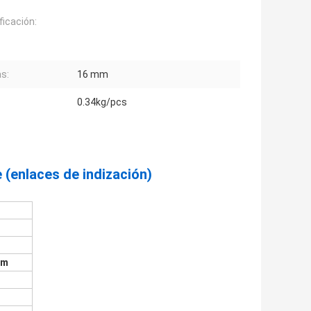
ficación:
as:
16 mm
0.34kg/pcs
 (enlaces de indización)
mm