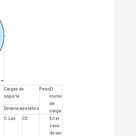
Cargas de
Peso
El
soporte
motor
de
Dinámica
estático
carga
C. Las
C0
En el
caso
de las