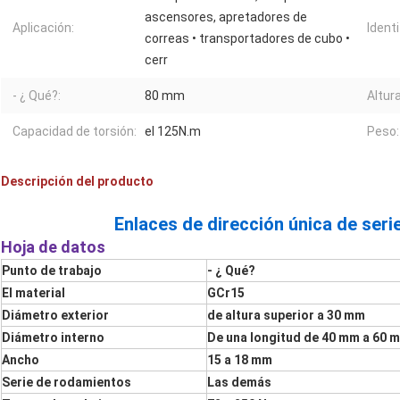
ascensores, apretadores de
Aplicación:
Identi
correas • transportadores de cubo •
cerr
- ¿ Qué?:
80 mm
Altur
Capacidad de torsión:
el 125N.m
Peso:
Descripción del producto
Enlaces de dirección única de serie
Hoja de datos
Punto de trabajo
- ¿ Qué?
El material
GCr15
Diámetro exterior
de altura superior a 30 mm
Diámetro interno
De una longitud de 40 mm a 60 
Ancho
15 a 18 mm
Serie de rodamientos
Las demás