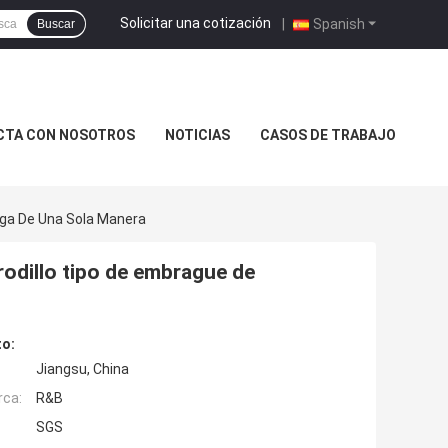
Solicitar una cotización
|
Spanish
Buscar
CTA CON NOSOTROS
NOTICIAS
CASOS DE TRABAJO
rga De Una Sola Manera
odillo tipo de embrague de
to:
Jiangsu, China
rca:
R&B
SGS