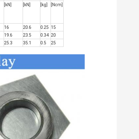
[kN]
[kN]
[kg]
[Ncm]
16
20.6
0.25
15
19.6
23.5
0.34
20
25.3
35.1
0.5
25