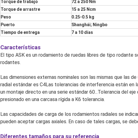
Torque de trabajo
72 a 250 Nm
Torque de arrastre
15 a 25 Ncm
Peso
0.25-0.5 kg
Puerto
Shanghái; Ningbo
Tiempo de entrega
7 a 10 días
Características
El tipo ASK es un rodamiento de ruedas libres de tipo rodante 
rodantes.
Las dimensiones externas nominales son las mismas que las de u
radial estándar es C4Las tolerancias de interferencia están en l
un montaje directo en una serie estándar 60...Tolerancia del eje 
presionado en una carcasa rígida a K6 tolerancia.
Las capacidades de carga de los rodamientos radiales se indican
pueden aceptar cargas axiales. En caso de tales cargas, se de
Diferentes tamaños para su referencia