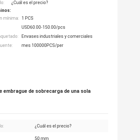
o:
¿Cuál es el precio?
inos:
n mínima:
1 PCS
USD60.00-150.00/pcs
aquetado:
Envases industriales y comerciales
fuente:
mes 100000PCS/per
de embrague de sobrecarga de una sola
o:
¿Cuál es el precio?
50 mm