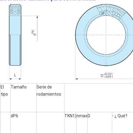
Deja un mensaje
El
Tamaño
Serie de
¡Te llamaremos pronto!
tipo
rodamientos
dP6
TKN1)
nmax
D
- ¿ Qué?