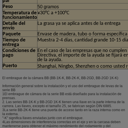
par
Peso
50 gramos
Temperatura de
¥30°C a +100°C
funcionamiento
Detalle del
La grasa ya se aplica antes de la entrega
envío
Paquete
Envase de madera, tubo o forma específica
Tiempo de
Muestra 2-4 días, cantidad grande 10-15 dí
entrega
Condiciones de
En el caso de las empresas que no cumplen l
pago
Directiva, el importe de la ayuda se fijará e
de la ayuda.
Puerto
Shanghai, Ningbo, Shenzhen o como usted r
El embrague de la cámara BB (BB-1K-K, BB-2K-K, BB-2GD, BB-2GD 1K-K)
Información general sobre la instalación y el uso del embrague de levas de la
serie BB
1El embrague de cámara de la serie BB está diseñado para la instalación de
prensas.
2. Las series BB-1K-K y BB-2GD 1K-K tienen una llave en la parte interna de la
carrera. Las llaves, excepto el tamaño 25, se fabrican según DIN 6885.
3La serie BB-2K-K tiene una puerta de acceso tanto en la raza interna como en
la externa.
"-K" significa llaves enviadas junto con el embrague.
4Las dimensiones de interferencia correctas en el eje y en la carcasa deben
mantenerse para obtener el máximo rendimiento del rodamiento y del