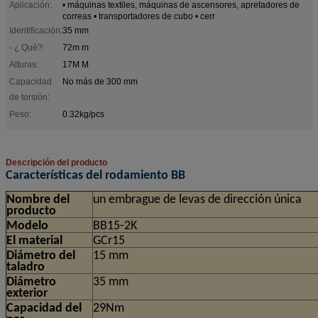
Aplicación:
• máquinas textiles, máquinas de ascensores, apretadores de
correas • transportadores de cubo • cerr
Identificación:
35 mm
- ¿ Qué?:
72m m
Alturas:
17M M
Capacidad
No más de 300 mm
de torsión:
Peso:
0.32kg/pcs
Descripción del producto
Características del rodamiento BB
Nombre del
un embrague de levas de dirección única
producto
Modelo
BB15-2K
El material
GCr15
Diámetro del
15 mm
taladro
Diámetro
35 mm
exterior
Capacidad del
29Nm