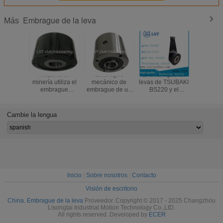
Embrague de la leva
Más
Máquina de
Embrague
El embrague de
de cal
minería utiliza el
mecánico de
levas de TSUBAKI
equivale
embrague
embrague de un
BS220 y el
embrag
backstop
solo sentido
embrague de
levas T
Equivalente a
MG400/MI400
apoyo de la serie
MZ15-
TSUBAKI BS160
Embrague
BS
Cambie la lengua
embrague de
mecánico de
cámara
indicación
Inicio
|
Sobre nosotros
|
Contacto
Visión de escritorio
China. Embrague de la leva
Proveedor. Copyright © 2017 - 2025 Changzhou
Lisongtai Industrial Motion Technology Co.,LtD.
All rights reserved. Developed by
ECER