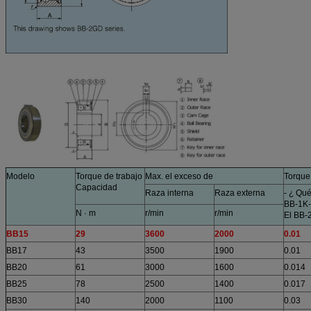
Modelo
Torque de trabajo
Max. el exceso de
Torque
Capacidad
Raza interna
Raza externa
- ¿ Qu
BB-1K
N · m
r/min
r/min
El BB-
BB15
29
3600
2000
0.01
BB17
43
3500
1900
0.01
BB20
61
3000
1600
0.014
BB25
78
2500
1400
0.017
BB30
140
2000
1100
0.03