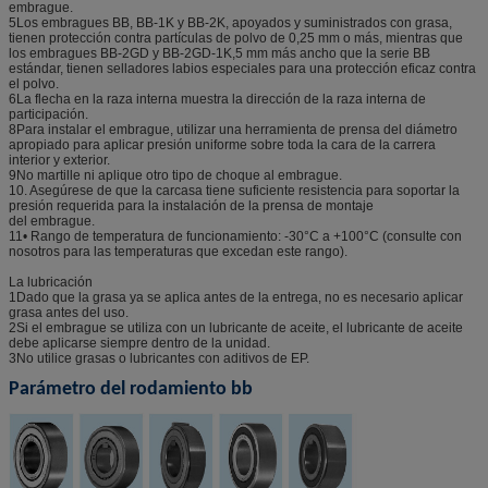
embrague.
5Los embragues BB, BB-1K y BB-2K, apoyados y suministrados con grasa,
tienen protección contra partículas de polvo de 0,25 mm o más, mientras que
los embragues BB-2GD y BB-2GD-1K,5 mm más ancho que la serie BB
estándar, tienen selladores labios especiales para una protección eficaz contra
el polvo.
6La flecha en la raza interna muestra la dirección de la raza interna de
participación.
8Para instalar el embrague, utilizar una herramienta de prensa del diámetro
apropiado para aplicar presión uniforme sobre toda la cara de la carrera
interior y exterior.
9No martille ni aplique otro tipo de choque al embrague.
10. Asegúrese de que la carcasa tiene suficiente resistencia para soportar la
presión requerida para la instalación de la prensa de montaje
del embrague.
11• Rango de temperatura de funcionamiento: -30°C a +100°C (consulte con
nosotros para las temperaturas que excedan este rango).
La lubricación
1Dado que la grasa ya se aplica antes de la entrega, no es necesario aplicar
grasa antes del uso.
2Si el embrague se utiliza con un lubricante de aceite, el lubricante de aceite
debe aplicarse siempre dentro de la unidad.
3No utilice grasas o lubricantes con aditivos de EP.
Parámetro del rodamiento bb