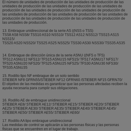
El número de unidades de producción de las unidades de producción de las
unidades de producción de las unidades de producción de las unidades de
producción de las unidades de producción de las unidades de producción de
las unidades de producción de las unidades de producción de las unidades de
producción de las unidades de producción de las unidades de producción de
las unidades de producción.
13. Embrague unidireccional de la serie AS ((NSS o TSS)
TSS8 AS8 NSS8/ TSS10 AS10 NSS10/ TSS12 AS12 NSS12/ TSS15 AS15
NSS15/
TSS20 AS20 NSS20/ TSS25 AS25 NSS25/ TSS30 AS30 NSS30/ TSS35 AS35
14. Embrague de dirección única de la serie ASNU ((NFS o TFS)
TFS12 ASNU12 NFS12/ TFS15 ASNU15 NFS15/ TFS17 ASNU17 NFS17/
TFS20 ASNU20 NFS20/ TFS25 ASNU25 NFS25/ TFS30 ASNU30 NFS30/
TFS35 ASNU35
15. Rodillo tipo NF embrague de un solo sentido
STIEBER NF8 GFRN55/STIEBER NF12 GFRN60 /STIEBER NF15 GFRN70/
El objetivo de las medidas es garantizar que las personas afectadas reciben la
ayuda necesaria para cumplir sus obligaciones.
16. Rodillo AE de embrague unidireccional
STIEBER AE8/ STIEBER AE12/ STIEBER AE15/ STIEBER AE20/ STIEBER
AE25/ STIEBER AE30/ STIEBER AE35/ STIEBER AE40/ STIEBER AE45/
STIEBER AE50/ STIEBER AE55/ STIEBER AE60/
17. Rodillo AA tipo embrague unidireccional
Las medidas de control se aplicarán a las personas físicas y las personas
físicas que se encuentren en el lugar de trabajo.