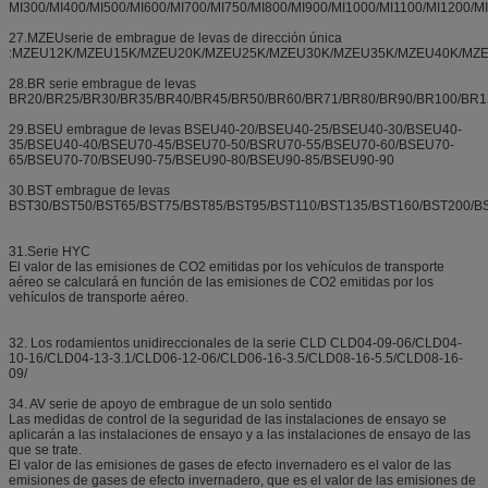
MI300/MI400/MI500/MI600/MI700/MI750/MI800/MI900/MI1000/MI1100/MI1200/M
27.MZEUserie de embrague de levas de dirección única
:MZEU12K/MZEU15K/MZEU20K/MZEU25K/MZEU30K/MZEU35K/MZEU40K/MZ
28.BR serie embrague de levas
BR20/BR25/BR30/BR35/BR40/BR45/BR50/BR60/BR71/BR80/BR90/BR100/BR1
29.BSEU embrague de levas BSEU40-20/BSEU40-25/BSEU40-30/BSEU40-
35/BSEU40-40/BSEU70-45/BSEU70-50/BSRU70-55/BSEU70-60/BSEU70-
65/BSEU70-70/BSEU90-75/BSEU90-80/BSEU90-85/BSEU90-90
30.BST embrague de levas
BST30/BST50/BST65/BST75/BST85/BST95/BST110/BST135/BST160/BST200/B
31.Serie HYC
El valor de las emisiones de CO2 emitidas por los vehículos de transporte
aéreo se calculará en función de las emisiones de CO2 emitidas por los
vehículos de transporte aéreo.
32. Los rodamientos unidireccionales de la serie CLD CLD04-09-06/CLD04-
10-16/CLD04-13-3.1/CLD06-12-06/CLD06-16-3.5/CLD08-16-5.5/CLD08-16-
09/
34. AV serie de apoyo de embrague de un solo sentido
Las medidas de control de la seguridad de las instalaciones de ensayo se
aplicarán a las instalaciones de ensayo y a las instalaciones de ensayo de las
que se trate.
El valor de las emisiones de gases de efecto invernadero es el valor de las
emisiones de gases de efecto invernadero, que es el valor de las emisiones de