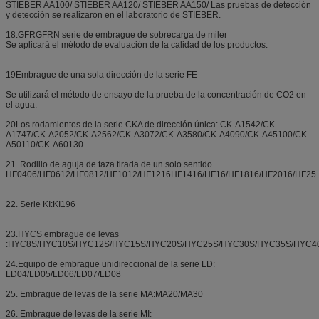
STIEBER AA100/ STIEBER AA120/ STIEBER AA150/ Las pruebas de detección
y detección se realizaron en el laboratorio de STIEBER.
18.GFRGFRN serie de embrague de sobrecarga de miler
Se aplicará el método de evaluación de la calidad de los productos.
19Embrague de una sola dirección de la serie FE
Se utilizará el método de ensayo de la prueba de la concentración de CO2 en
el agua.
20Los rodamientos de la serie CKA de dirección única: CK-A1542/CK-
A1747/CK-A2052/CK-A2562/CK-A3072/CK-A3580/CK-A4090/CK-A45100/CK-
A50110/CK-A60130
21. Rodillo de aguja de taza tirada de un solo sentido
HF0406/HF0612/HF0812/HF1012/HF1216HF1416/HF16/HF1816/HF2016/HF25
22. Serie KI:KI196
23.HYCS embrague de levas
:HYC8S/HYC10S/HYC12S/HYC15S/HYC20S/HYC25S/HYC30S/HYC35S/HYC4
24.Equipo de embrague unidireccional de la serie LD:
LD04/LD05/LD06/LD07/LD08
25. Embrague de levas de la serie MA:MA20/MA30
26. Embrague de levas de la serie MI: