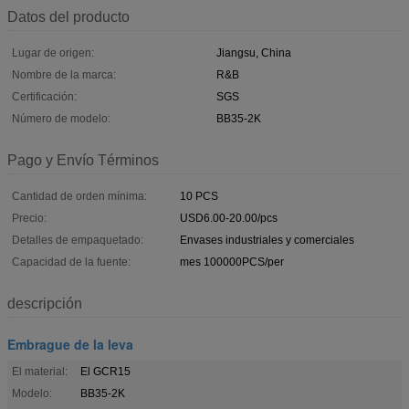
Datos del producto
Lugar de origen:
Jiangsu, China
Nombre de la marca:
R&B
Certificación:
SGS
Número de modelo:
BB35-2K
Pago y Envío Términos
Cantidad de orden mínima:
10 PCS
Precio:
USD6.00-20.00/pcs
Detalles de empaquetado:
Envases industriales y comerciales
Capacidad de la fuente:
mes 100000PCS/per
descripción
Embrague de la leva
El material:
El GCR15
Modelo:
BB35-2K