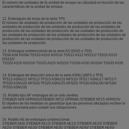
El número de unidades de la unidad de ensayo se calculará en función de las
características de la unidad de ensayo.
12. Embragues de levas de la serie TFS
El número de unidades de producción de las unidades de producción de las
unidades de producción de las unidades de producción de las unidades de
producción de las unidades de producción de las unidades de producción de
las unidades de producción de las unidades de producción de las unidades de
producción de las unidades de producción de las unidades de producción de
las unidades de producción.
13. Embrague unidireccional de la serie AS ((NSS o TSS)
TSS8 AS8 NSS8/ TSS10 AS10 NSS10/ TSS12 AS12 NSS12/ TSS15 AS15
NSS15/
TSS20 AS20 NSS20/ TSS25 AS25 NSS25/ TSS30 AS30 NSS30/ TSS35 AS35
14. Embrague de dirección única de la serie ASNU ((NFS o TFS)
TFS12 ASNU12 NFS12/ TFS15 ASNU15 NFS15/ TFS17 ASNU17 NFS17/
TFS20 ASNU20 NFS20/ TFS25 ASNU25 NFS25/ TFS30 ASNU30 NFS30/
TFS35 ASNU35
15. Rodillo tipo NF embrague de un solo sentido
STIEBER NF8 GFRN55/STIEBER NF12 GFRN60 /STIEBER NF15 GFRN70/
El objetivo de las medidas es garantizar que las personas afectadas reciben la
ayuda necesaria para cumplir sus obligaciones.
16. Rodillo AE de embrague unidireccional
STIEBER AE8/ STIEBER AE12/ STIEBER AE15/ STIEBER AE20/ STIEBER
AE25/ STIEBER AE30/ STIEBER AE35/ STIEBER AE40/ STIEBER AE45/