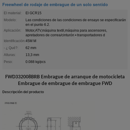
Freewheel de rodaje de embrague de un solo sentido
El material:
El GCR15
Modelo:
Las condiciones de las condiciones de ensayo se especificarán
en el punto 6.2.
Aplicación:
Motor,ATV,máquina textil,máquina para ascensores,
apretadores de correa/cinturón • transportadores d
Identificación:
45M M
- ¿ Qué?:
62 mm
Alturas:
13,3 mm
Peso:
0.088 kg/pcs
FWD332008BRB Embrague de arranque de motocicleta
Embrague de embrague de embrague FWD
Descripción del producto