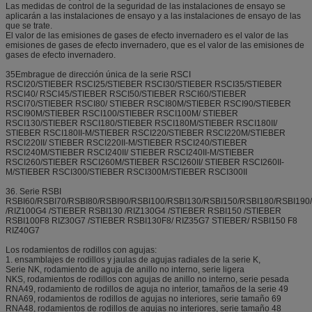
Las medidas de control de la seguridad de las instalaciones de ensayo se
aplicarán a las instalaciones de ensayo y a las instalaciones de ensayo de las
que se trate.
El valor de las emisiones de gases de efecto invernadero es el valor de las
emisiones de gases de efecto invernadero, que es el valor de las emisiones de
gases de efecto invernadero.
35Embrague de dirección única de la serie RSCI
RSCI20/STIEBER RSCI25/STIEBER RSCI30/STIEBER RSCI35/STIEBER
RSCI40/ RSCI45/STIEBER RSCI50/STIEBER RSCI60/STIEBER
RSCI70/STIEBER RSCI80/ STIEBER RSCI80M/STIEBER RSCI90/STIEBER
RSCI90M/STIEBER RSCI100/STIEBER RSCI100M/ STIEBER
RSCI130/STIEBER RSCI180/STIEBER RSCI180M/STIEBER RSCI180II/
STIEBER RSCI180II-M/STIEBER RSCI220/STIEBER RSCI220M/STIEBER
RSCI220II/ STIEBER RSCI220II-M/STIEBER RSCI240/STIEBER
RSCI240M/STIEBER RSCI240II/ STIEBER RSCI240II-M/STIEBER
RSCI260/STIEBER RSCI260M/STIEBER RSCI260II/ STIEBER RSCI260II-
M/STIEBER RSCI300/STIEBER RSCI300M/STIEBER RSCI300II
36. Serie RSBI
RSBI60/RSBI70/RSBI80/RSBI90/RSBI100/RSBI130/RSBI150/RSBI180/RSBI19
/RIZ100G4 /STIEBER RSBI130 /RIZ130G4 /STIEBER RSBI150 /STIEBER
RSBI100F8 RIZ30G7 /STIEBER RSBI130F8/ RIZ35G7 STIEBER/ RSBI150 F8
RIZ40G7
Los rodamientos de rodillos con agujas:
1. ensamblajes de rodillos y jaulas de agujas radiales de la serie K,
Serie NK, rodamiento de aguja de anillo no interno, serie ligera
NKS, rodamientos de rodillos con agujas de anillo no interno, serie pesada
RNA49, rodamiento de rodillos de aguja no interior, tamaños de la serie 49
RNA69, rodamientos de rodillos de agujas no interiores, serie tamaño 69
RNA48, rodamientos de rodillos de agujas no interiores, serie tamaño 48