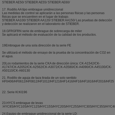
STIEBER AE50/ STIEBER AE55/ STIEBER AE60/
17. Rodillo AA tipo embrague unidireccional
Las medidas de control se aplicarán a las personas físicas y las personas
físicas que se encuentren en el lugar de trabajo.
STIEBER AA100/ STIEBER AA120/ STIEBER AA150/ Las pruebas de detección
y detección se realizaron en el laboratorio de STIEBER.
18.GFRGFRN serie de embrague de sobrecarga de miler
Se aplicará el método de evaluación de la calidad de los productos.
19Embrague de una sola dirección de la serie FE
Se utilizará el método de ensayo de la prueba de la concentración de CO2 en
el agua.
20Los rodamientos de la serie CKA de dirección única: CK-A1542/CK-
A1747/CK-A2052/CK-A2562/CK-A3072/CK-A3580/CK-A4090/CK-A45100/CK-
A50110/CK-A60130
21. Rodillo de aguja de taza tirada de un solo sentido
HF0406/HF0612/HF0812/HF1012/HF1216HF1416/HF16/HF1816/HF2016/HF25
22. Serie KI:KI196
23.HYCS embrague de levas
:HYC8S/HYC10S/HYC12S/HYC15S/HYC20S/HYC25S/HYC30S/HYC35S/HYC4
24.Equipo de embrague unidireccional de la serie LD: