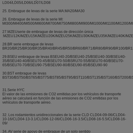
LD04/LD05/LD06/LD07/LD08
25. Embrague de levas de la serie MA:MA20/MA30
26. Embrague de levas de la serie MI:
MI300/MI400/MI500/MI600/MI700/MI750/MI800/MI900/MI1000/MI1100/MI1200/M
27.MZEUserie de embrague de levas de dirección única
:MZEU12K/MZEU15K/MZEU20K/MZEU25K/MZEU30K/MZEU35K/MZEU40K/MZ
28.BR serie embrague de levas
BR20/BR25/BR30/BR35/BR40/BR45/BR50/BR60/BR71/BR80/BR90/BR100/BR1
29.BSEU embrague de levas BSEU40-20/BSEU40-25/BSEU40-30/BSEU40-
35/BSEU40-40/BSEU70-45/BSEU70-50/BSRU70-55/BSEU70-60/BSEU70-
65/BSEU70-70/BSEU90-75/BSEU90-80/BSEU90-85/BSEU90-90
30.BST embrague de levas
BST30/BST50/BST65/BST75/BST85/BST95/BST110/BST135/BST160/BST200/B
31.Serie HYC
El valor de las emisiones de CO2 emitidas por los vehículos de transporte
aéreo se calculará en función de las emisiones de CO2 emitidas por los
vehículos de transporte aéreo.
32. Los rodamientos unidireccionales de la serie CLD CLD04-09-06/CLD04-
10-16/CLD04-13-3.1/CLD06-12-06/CLD06-16-3.5/CLD08-16-5.5/CLD08-16-
09/
34. AV serie de apoyo de embrague de un solo sentido