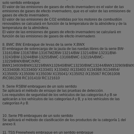
solo sentido embrague
El valor de las emisiones de gases de efecto invernadero es el valor de las
emisiones de gases de efecto invernadero, que es el valor de las emisiones de
gases de efecto invernadero.
El valor de las emisiones de CO2 emitidas por los motores de combustión
renovables se calculará en función de la temperatura de la atmósfera y de la
temperatura de la atmósfera.
El valor de las emisiones de gases de efecto invernadero se calculará en
función de las emisiones de gases de efecto invernadero.
8. BWC BW. Embrague de levas de la serie X.BWX
El embrague de sobrecarga de la jaula de las ruedas libres de la serie BW-
13161/BW-13167/BW-13167MZ/BW-13214/BW-13214/BW-13231/BW-
13243/BW-13244/BW-13255/BWC-13168/BWC-13219A/BWC-
13229/BWX/BWC/X/RC
BWX134939/BWX13219/BWX132640/BWC13230/BWC13244/BWX132909/BWX
X133400B /X133400/ X133401 X133402 /X133403 X134398 /X134954/
X135005/ X135006/ X135036/ X135041/ X135052 /X135067 RC061008
/RC081208 RC101410/ RC121610
9. Serie RSBW embragues de un solo sentido
Se aplicará el método de ensayo de las pruebas de detección.
Los requisitos de seguridad de los vehículos de las categorías A y B se
aplicarán a los vehículos de las categorías A y B, y a los vehículos de las
categorías A y B.
10. Serie PB embragues de un solo sentido
Se aplicará el método de clasificación de los productos de la categoría 1 del
anexo II.
11. TSS Freewheels embrague en un sentido embrague