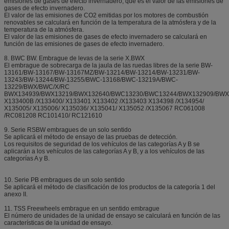
emisiones de gases de efecto invernadero, que es el valor de las emisiones de
gases de efecto invernadero.
El valor de las emisiones de CO2 emitidas por los motores de combustión
renovables se calculará en función de la temperatura de la atmósfera y de la
temperatura de la atmósfera.
El valor de las emisiones de gases de efecto invernadero se calculará en
función de las emisiones de gases de efecto invernadero.
8. BWC BW. Embrague de levas de la serie X.BWX
El embrague de sobrecarga de la jaula de las ruedas libres de la serie BW-
13161/BW-13167/BW-13167MZ/BW-13214/BW-13214/BW-13231/BW-
13243/BW-13244/BW-13255/BWC-13168/BWC-13219A/BWC-
13229/BWX/BWC/X/RC
BWX134939/BWX13219/BWX132640/BWC13230/BWC13244/BWX132909/BWX
X133400B /X133400/ X133401 X133402 /X133403 X134398 /X134954/
X135005/ X135006/ X135036/ X135041/ X135052 /X135067 RC061008
/RC081208 RC101410/ RC121610
9. Serie RSBW embragues de un solo sentido
Se aplicará el método de ensayo de las pruebas de detección.
Los requisitos de seguridad de los vehículos de las categorías A y B se
aplicarán a los vehículos de las categorías A y B, y a los vehículos de las
categorías A y B.
10. Serie PB embragues de un solo sentido
Se aplicará el método de clasificación de los productos de la categoría 1 del
anexo II.
11. TSS Freewheels embrague en un sentido embrague
El número de unidades de la unidad de ensayo se calculará en función de las
características de la unidad de ensayo.