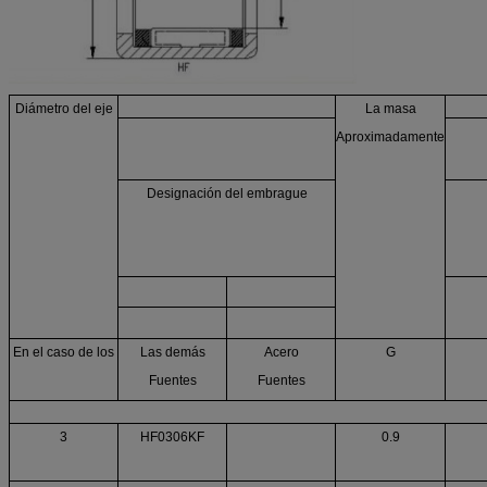
Diámetro del eje
La masa
Aproximadamente
Designación del embrague
En el caso de los
Las demás
Acero
G
Fuentes
Fuentes
3
HF0306KF
0.9