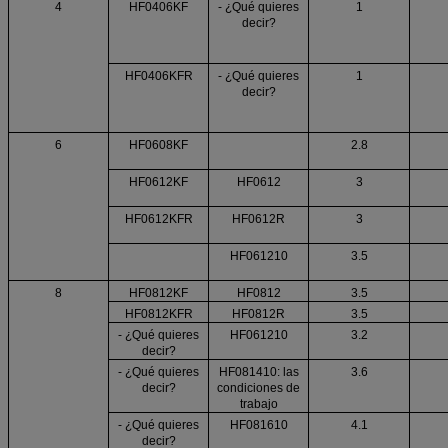
4
HF0406KF
- ¿Qué quieres
1
decir?
HF0406KFR
- ¿Qué quieres
1
decir?
6
HF0608KF
2.8
HF0612KF
HF0612
3
HF0612KFR
HF0612R
3
HF061210
3.5
8
HF0812KF
HF0812
3.5
HF0812KFR
HF0812R
3.5
- ¿Qué quieres
HF061210
3.2
decir?
- ¿Qué quieres
HF081410: las
3.6
decir?
condiciones de
trabajo
- ¿Qué quieres
HF081610
4.1
decir?