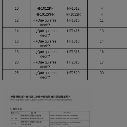
10
HF1012KF
HF1012
4
HF1012KFR
HF1012R
4
12
- ¿Qué quieres
HF1216
11
decir?
14
- ¿Qué quieres
HF1416
13
decir?
16
- ¿Qué quieres
HF1616
14
decir?
18
- ¿Qué quieres
HF1816
16
decir?
20
- ¿Qué quieres
HF2016
17
decir?
25
- ¿Qué quieres
HF2520
30
decir?