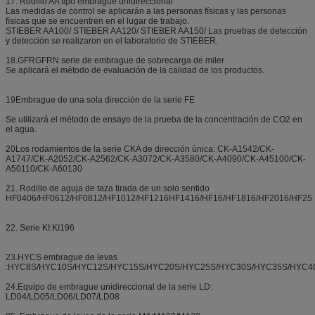
17. Rodillo AA tipo embrague unidireccional
Las medidas de control se aplicarán a las personas físicas y las personas
físicas que se encuentren en el lugar de trabajo.
STIEBER AA100/ STIEBER AA120/ STIEBER AA150/ Las pruebas de detección
y detección se realizaron en el laboratorio de STIEBER.
18.GFRGFRN serie de embrague de sobrecarga de miler
Se aplicará el método de evaluación de la calidad de los productos.
19Embrague de una sola dirección de la serie FE
Se utilizará el método de ensayo de la prueba de la concentración de CO2 en
el agua.
20Los rodamientos de la serie CKA de dirección única: CK-A1542/CK-
A1747/CK-A2052/CK-A2562/CK-A3072/CK-A3580/CK-A4090/CK-A45100/CK-
A50110/CK-A60130
21. Rodillo de aguja de taza tirada de un solo sentido
HF0406/HF0612/HF0812/HF1012/HF1216HF1416/HF16/HF1816/HF2016/HF25
22. Serie KI:KI196
23.HYCS embrague de levas
:HYC8S/HYC10S/HYC12S/HYC15S/HYC20S/HYC25S/HYC30S/HYC35S/HYC4
24.Equipo de embrague unidireccional de la serie LD:
LD04/LD05/LD06/LD07/LD08