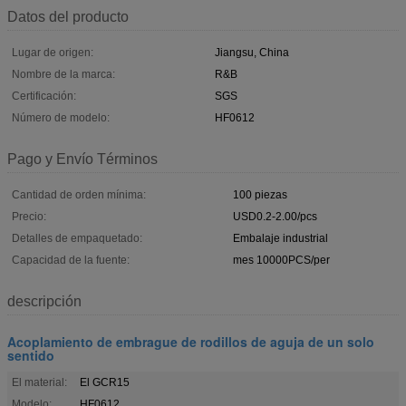
Datos del producto
Lugar de origen:
Jiangsu, China
Nombre de la marca:
R&B
Certificación:
SGS
Número de modelo:
HF0612
Pago y Envío Términos
Cantidad de orden mínima:
100 piezas
Precio:
USD0.2-2.00/pcs
Detalles de empaquetado:
Embalaje industrial
Capacidad de la fuente:
mes 10000PCS/per
descripción
Acoplamiento de embrague de rodillos de aguja de un solo
sentido
El material:
El GCR15
Modelo:
HF0612