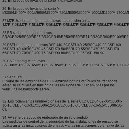
25. Embrague de levas de la serie MA:MA20/MA30
26. Embrague de levas de la serie MI:
MI300/MI400/MI500/MI600/MI700/MI750/MI800/MI900/MI1000/MI1100/MI1200/M
27.MZEUserie de embrague de levas de dirección única
:MZEU12K/MZEU15K/MZEU20K/MZEU25K/MZEU30K/MZEU35K/MZEU40K/MZ
28.BR serie embrague de levas
BR20/BR25/BR30/BR35/BR40/BR45/BR50/BR60/BR71/BR80/BR90/BR100/BR1
29.BSEU embrague de levas BSEU40-20/BSEU40-25/BSEU40-30/BSEU40-
35/BSEU40-40/BSEU70-45/BSEU70-50/BSRU70-55/BSEU70-60/BSEU70-
65/BSEU70-70/BSEU90-75/BSEU90-80/BSEU90-85/BSEU90-90
30.BST embrague de levas
BST30/BST50/BST65/BST75/BST85/BST95/BST110/BST135/BST160/BST200/B
31.Serie HYC
El valor de las emisiones de CO2 emitidas por los vehículos de transporte
aéreo se calculará en función de las emisiones de CO2 emitidas por los
vehículos de transporte aéreo.
32. Los rodamientos unidireccionales de la serie CLD CLD04-09-06/CLD04-
10-16/CLD04-13-3.1/CLD06-12-06/CLD06-16-3.5/CLD08-16-5.5/CLD08-16-
09/
34. AV serie de apoyo de embrague de un solo sentido
Las medidas de control de la seguridad de las instalaciones de ensayo se
aplicarán a las instalaciones de ensayo y a las instalaciones de ensayo de las