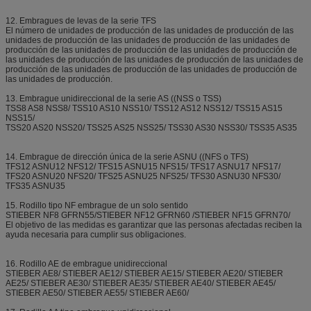
12. Embragues de levas de la serie TFS
El número de unidades de producción de las unidades de producción de las
unidades de producción de las unidades de producción de las unidades de
producción de las unidades de producción de las unidades de producción de
las unidades de producción de las unidades de producción de las unidades de
producción de las unidades de producción de las unidades de producción de
las unidades de producción.
13. Embrague unidireccional de la serie AS ((NSS o TSS)
TSS8 AS8 NSS8/ TSS10 AS10 NSS10/ TSS12 AS12 NSS12/ TSS15 AS15
NSS15/
TSS20 AS20 NSS20/ TSS25 AS25 NSS25/ TSS30 AS30 NSS30/ TSS35 AS35
14. Embrague de dirección única de la serie ASNU ((NFS o TFS)
TFS12 ASNU12 NFS12/ TFS15 ASNU15 NFS15/ TFS17 ASNU17 NFS17/
TFS20 ASNU20 NFS20/ TFS25 ASNU25 NFS25/ TFS30 ASNU30 NFS30/
TFS35 ASNU35
15. Rodillo tipo NF embrague de un solo sentido
STIEBER NF8 GFRN55/STIEBER NF12 GFRN60 /STIEBER NF15 GFRN70/
El objetivo de las medidas es garantizar que las personas afectadas reciben la
ayuda necesaria para cumplir sus obligaciones.
16. Rodillo AE de embrague unidireccional
STIEBER AE8/ STIEBER AE12/ STIEBER AE15/ STIEBER AE20/ STIEBER
AE25/ STIEBER AE30/ STIEBER AE35/ STIEBER AE40/ STIEBER AE45/
STIEBER AE50/ STIEBER AE55/ STIEBER AE60/