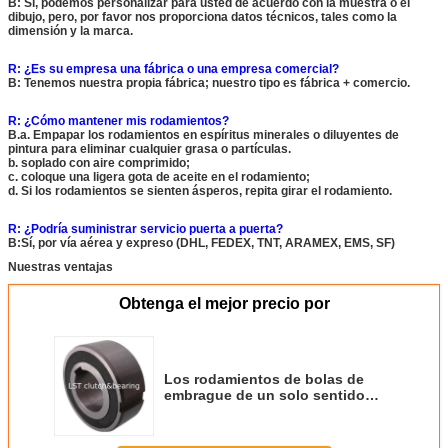
B: Sí, podemos personalizar para usted de acuerdo con la muestra o el
dibujo, pero, por favor nos proporciona datos técnicos, tales como la
dimensión y la marca.
R: ¿Es su empresa una fábrica o una empresa comercial?
B: Tenemos nuestra propia fábrica; nuestro tipo es fábrica + comercio.
R: ¿Cómo mantener mis rodamientos?
B.a. Empapar los rodamientos en espíritus minerales o diluyentes de
pintura para eliminar cualquier grasa o partículas.
b. soplado con aire comprimido;
c. coloque una ligera gota de aceite en el rodamiento;
d. Si los rodamientos se sienten ásperos, repita girar el rodamiento.
R: ¿Podría suministrar servicio puerta a puerta?
B:Sí, por vía aérea y expreso (DHL, FEDEX, TNT, ARAMEX, EMS, SF)
Nuestras ventajas
Obtenga el mejor precio por
Los rodamientos de bolas de
embrague de un solo sentido
CSK17/CSK17P/CSK17PP/CSK....2RS