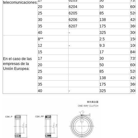
17
6203
30
735
telecomunicaciones:
20
6204
50
600
25
6205
85
520
30
6206
138
420
35
6207
175
360
40
-
325
300
8**
2.5
150
12
-
9.3
100
15
17
840
17
30
735
En el caso de las
empresas de la
20
50
600
Unión Europea:
25
85
520
30
138
420
35
175
360
40
-
325
300