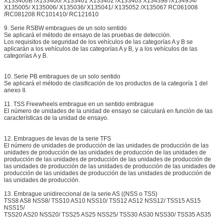
X133400B /X133400/ X133401 X133402 /X133403 X134398 /X134954/
X135005/ X135006/ X135036/ X135041/ X135052 /X135067 RC061008
/RC081208 RC101410/ RC121610
9. Serie RSBW embragues de un solo sentido
Se aplicará el método de ensayo de las pruebas de detección.
Los requisitos de seguridad de los vehículos de las categorías A y B se
aplicarán a los vehículos de las categorías A y B, y a los vehículos de las
categorías A y B.
10. Serie PB embragues de un solo sentido
Se aplicará el método de clasificación de los productos de la categoría 1 del
anexo II.
11. TSS Freewheels embrague en un sentido embrague
El número de unidades de la unidad de ensayo se calculará en función de las
características de la unidad de ensayo.
12. Embragues de levas de la serie TFS
El número de unidades de producción de las unidades de producción de las
unidades de producción de las unidades de producción de las unidades de
producción de las unidades de producción de las unidades de producción de
las unidades de producción de las unidades de producción de las unidades de
producción de las unidades de producción de las unidades de producción de
las unidades de producción.
13. Embrague unidireccional de la serie AS ((NSS o TSS)
TSS8 AS8 NSS8/ TSS10 AS10 NSS10/ TSS12 AS12 NSS12/ TSS15 AS15
NSS15/
TSS20 AS20 NSS20/ TSS25 AS25 NSS25/ TSS30 AS30 NSS30/ TSS35 AS35