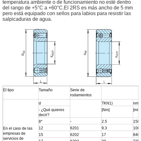
temperatura ambiente o de funcionamiento no esté dentro
del rango de +5°C a +60°C.El 2RS es más ancho de 5 mm
pero está equipado con sellos para labios para resistir las
salpicaduras de agua.
El tipo
Tamaño
Serie de
rodamientos
d
TKN1)
nma
- ¿Qué quieres
[Nm]
[min
decir?
8*
-
2.5
150
12
6201
9.3
100
En el caso de las
empresas de
15
6202
17
840
servicios de