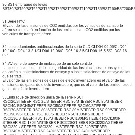
30.BST embrague de levas
BST30/BST50/BST65/BST75/BST85/BST95/BST110/BST135/BST160/BST200/B
31.Serie HYC
El valor de las emisiones de CO2 emitidas por los vehículos de transporte
aéreo se calculará en función de las emisiones de CO2 emitidas por los
vehículos de transporte aéreo.
32. Los rodamientos unidireccionales de la serie CLD CLD04-09-06/CLD04-
10-16/CLD04-13-3.1/CLD06-12-06/CLD06-16-3.5/CLD08-16-5.5/CLD08-16-
09/
34. AV serie de apoyo de embrague de un solo sentido
Las medidas de control de la seguridad de las instalaciones de ensayo se
aplicarán a las instalaciones de ensayo y a las instalaciones de ensayo de las
que se trate.
El valor de las emisiones de gases de efecto invernadero es el valor de las
emisiones de gases de efecto invernadero, que es el valor de las emisiones de
gases de efecto invernadero.
35Embrague de dirección única de la serie RSCI
RSCI20/STIEBER RSCI25/STIEBER RSCI30/STIEBER RSCI35/STIEBER
RSCI40/ RSCI45/STIEBER RSCI50/STIEBER RSCI60/STIEBER
RSCI70/STIEBER RSCI80/ STIEBER RSCI80M/STIEBER RSCI90/STIEBER
RSCI90M/STIEBER RSCI100/STIEBER RSCI100M/ STIEBER
RSCI130/STIEBER RSCI180/STIEBER RSCI180M/STIEBER RSCI180II/
STIEBER RSCI180II-M/STIEBER RSCI220/STIEBER RSCI220M/STIEBER
RSCI220II/ STIEBER RSCI220II-M/STIEBER RSCI240/STIEBER
RSCI240M/STIEBER RSCI240II/ STIEBER RSCI240II-M/STIEBER