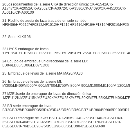
20Los rodamientos de la serie CKA de dirección única: CK-A1542/CK-
A1747/CK-A2052/CK-A2562/CK-A3072/CK-A3580/CK-A4090/CK-A45100/CK-
A50110/CK-A60130
21. Rodillo de aguja de taza tirada de un solo sentido
HF0406/HF0612/HF0812/HF1012/HF1216HF1416/HF16/HF1816/HF2016/HF25
22. Serie KI:KI196
23.HYCS embrague de levas
:HYC8S/HYC10S/HYC12S/HYC15S/HYC20S/HYC25S/HYC30S/HYC35S/HYC4
24.Equipo de embrague unidireccional de la serie LD:
LD04/LD05/LD06/LD07/LD08
25. Embrague de levas de la serie MA:MA20/MA30
26. Embrague de levas de la serie MI:
MI300/MI400/MI500/MI600/MI700/MI750/MI800/MI900/MI1000/MI1100/MI1200/M
27.MZEUserie de embrague de levas de dirección única
:MZEU12K/MZEU15K/MZEU20K/MZEU25K/MZEU30K/MZEU35K/MZEU40K/MZ
28.BR serie embrague de levas
BR20/BR25/BR30/BR35/BR40/BR45/BR50/BR60/BR71/BR80/BR90/BR100/BR1
29.BSEU embrague de levas BSEU40-20/BSEU40-25/BSEU40-30/BSEU40-
35/BSEU40-40/BSEU70-45/BSEU70-50/BSRU70-55/BSEU70-60/BSEU70-
65/BSEU70-70/BSEU90-75/BSEU90-80/BSEU90-85/BSEU90-90