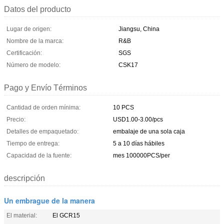
Datos del producto
Lugar de origen:
Jiangsu, China
Nombre de la marca:
R&B
Certificación:
SGS
Número de modelo:
CSK17
Pago y Envío Términos
Cantidad de orden mínima:
10 PCS
Precio:
USD1.00-3.00/pcs
Detalles de empaquetado:
embalaje de una sola caja
Tiempo de entrega:
5 a 10 días hábiles
Capacidad de la fuente:
mes 100000PCS/per
descripción
Un embrague de la manera
El material:
El GCR15