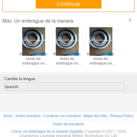
Continuar
Un embrague de la manera
Más
ntos de
En el caso de los
Fabricado en
Calidad
Rodamien
s de
equipos de
China Tipo de
equivalente a la
bolas
gue no
ensamblaje, se
rodillo y tipo de
de un embrague
embrag
nales de
utilizará el
Sprag Tipo de
de tipo
direccion
a R&B
sistema de
volante libre AS
unidireccional con
la marc
7 o con
ensamblaje de las
TSS NSS serie de
rodillo de rampa
CSK6010
Cambie la lengua
ves
unidades de
embrague
de trinquete de la
llav
ensamblaje.
unidireccional
serie
Spanish
ASNU/USNU de
Stieber o CTS
Inicio
|
Sobre nosotros
|
Contacta con nosotros
|
Mapa del Sitio
|
Privacy Policy
Visión de escritorio
China. un embrague de la manera Supplier.
Copyright © 2017 - 2026
Changzhou Lisongtai Industrial Motion Technology Co.,LtD.