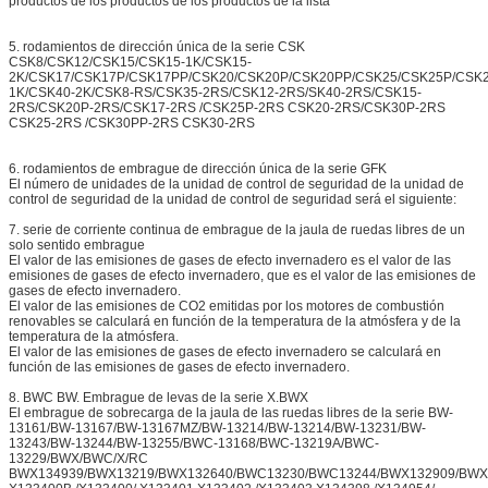
productos de los productos de los productos de la lista
5. rodamientos de dirección única de la serie CSK
CSK8/CSK12/CSK15/CSK15-1K/CSK15-
2K/CSK17/CSK17P/CSK17PP/CSK20/CSK20P/CSK20PP/CSK25/CSK25P/CSK
1K/CSK40-2K/CSK8-RS/CSK35-2RS/CSK12-2RS/SK40-2RS/CSK15-
2RS/CSK20P-2RS/CSK17-2RS /CSK25P-2RS CSK20-2RS/CSK30P-2RS
CSK25-2RS /CSK30PP-2RS CSK30-2RS
6. rodamientos de embrague de dirección única de la serie GFK
El número de unidades de la unidad de control de seguridad de la unidad de
control de seguridad de la unidad de control de seguridad será el siguiente:
7. serie de corriente continua de embrague de la jaula de ruedas libres de un
solo sentido embrague
El valor de las emisiones de gases de efecto invernadero es el valor de las
emisiones de gases de efecto invernadero, que es el valor de las emisiones de
gases de efecto invernadero.
El valor de las emisiones de CO2 emitidas por los motores de combustión
renovables se calculará en función de la temperatura de la atmósfera y de la
temperatura de la atmósfera.
El valor de las emisiones de gases de efecto invernadero se calculará en
función de las emisiones de gases de efecto invernadero.
8. BWC BW. Embrague de levas de la serie X.BWX
El embrague de sobrecarga de la jaula de las ruedas libres de la serie BW-
13161/BW-13167/BW-13167MZ/BW-13214/BW-13214/BW-13231/BW-
13243/BW-13244/BW-13255/BWC-13168/BWC-13219A/BWC-
13229/BWX/BWC/X/RC
BWX134939/BWX13219/BWX132640/BWC13230/BWC13244/BWX132909/BWX