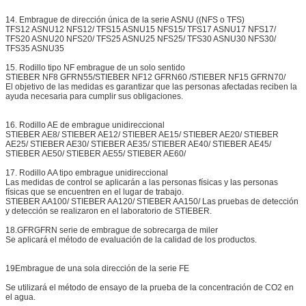
14. Embrague de dirección única de la serie ASNU ((NFS o TFS)
TFS12 ASNU12 NFS12/ TFS15 ASNU15 NFS15/ TFS17 ASNU17 NFS17/
TFS20 ASNU20 NFS20/ TFS25 ASNU25 NFS25/ TFS30 ASNU30 NFS30/
TFS35 ASNU35
15. Rodillo tipo NF embrague de un solo sentido
STIEBER NF8 GFRN55/STIEBER NF12 GFRN60 /STIEBER NF15 GFRN70/
El objetivo de las medidas es garantizar que las personas afectadas reciben la
ayuda necesaria para cumplir sus obligaciones.
16. Rodillo AE de embrague unidireccional
STIEBER AE8/ STIEBER AE12/ STIEBER AE15/ STIEBER AE20/ STIEBER
AE25/ STIEBER AE30/ STIEBER AE35/ STIEBER AE40/ STIEBER AE45/
STIEBER AE50/ STIEBER AE55/ STIEBER AE60/
17. Rodillo AA tipo embrague unidireccional
Las medidas de control se aplicarán a las personas físicas y las personas
físicas que se encuentren en el lugar de trabajo.
STIEBER AA100/ STIEBER AA120/ STIEBER AA150/ Las pruebas de detección
y detección se realizaron en el laboratorio de STIEBER.
18.GFRGFRN serie de embrague de sobrecarga de miler
Se aplicará el método de evaluación de la calidad de los productos.
19Embrague de una sola dirección de la serie FE
Se utilizará el método de ensayo de la prueba de la concentración de CO2 en
el agua.