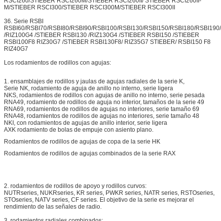
RSCI260/STIEBER RSCI260M/STIEBER RSCI260II/ STIEBER RSCI260II-
M/STIEBER RSCI300/STIEBER RSCI300M/STIEBER RSCI300II
36. Serie RSBI
RSBI60/RSBI70/RSBI80/RSBI90/RSBI100/RSBI130/RSBI150/RSBI180/RSBI19
/RIZ100G4 /STIEBER RSBI130 /RIZ130G4 /STIEBER RSBI150 /STIEBER
RSBI100F8 RIZ30G7 /STIEBER RSBI130F8/ RIZ35G7 STIEBER/ RSBI150 F8
RIZ40G7
Los rodamientos de rodillos con agujas:
1. ensamblajes de rodillos y jaulas de agujas radiales de la serie K,
Serie NK, rodamiento de aguja de anillo no interno, serie ligera
NKS, rodamientos de rodillos con agujas de anillo no interno, serie pesada
RNA49, rodamiento de rodillos de aguja no interior, tamaños de la serie 49
RNA69, rodamientos de rodillos de agujas no interiores, serie tamaño 69
RNA48, rodamientos de rodillos de agujas no interiores, serie tamaño 48
NKI, con rodamientos de agujas de anillo interior, serie ligera
AXK rodamiento de bolas de empuje con asiento plano.
Rodamientos de rodillos de agujas de copa de la serie HK
Rodamientos de rodillos de agujas combinados de la serie RAX
2. rodamientos de rodillos de apoyo y rodillos curvos:
NUTRseries, NUKRseries, KR series, PWKR series, NATR series, RSTOseries,
STOseries, NATV series, CF series. El objetivo de la serie es mejorar el
rendimiento de las señales de radio.
3. rodamientos radiales combinados: