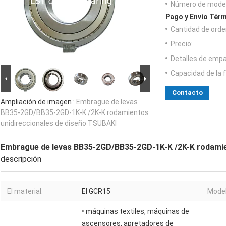
Número de model
Pago y Envío Térm
Cantidad de orde
Precio:
Detalles de emp
Capacidad de la 
Contacto
Ampliación de imagen :
Embrague de levas
BB35-2GD/BB35-2GD-1K-K /2K-K rodamientos
unidireccionales de diseño TSUBAKI
Embrague de levas BB35-2GD/BB35-2GD-1K-K /2K-K rodamie
descripción
El material:
El GCR15
Model
• máquinas textiles, máquinas de
ascensores, apretadores de