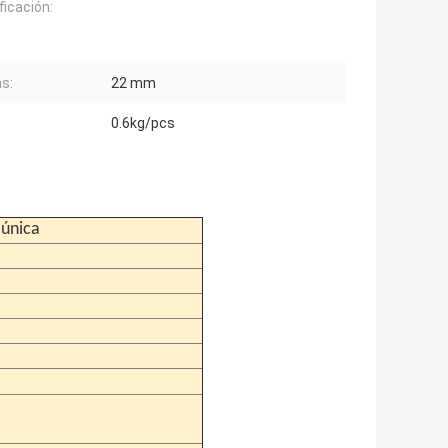
ficación:
as:
22 mm
0.6kg/pcs
 única