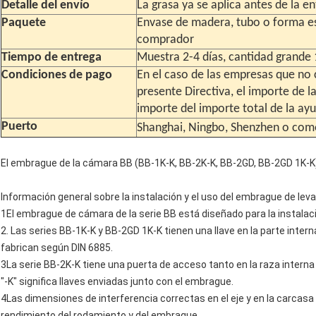
Detalle del envío
La grasa ya se aplica antes de la e
Paquete
Envase de madera, tubo o forma es
comprador
Tiempo de entrega
Muestra 2-4 días, cantidad grande 
Condiciones de pago
En el caso de las empresas que no 
presente Directiva, el importe de la
importe del importe total de la ay
Puerto
Shanghai, Ningbo, Shenzhen o com
El embrague de la cámara BB (BB-1K-K, BB-2K-K, BB-2GD, BB-2GD 1K-K
Información general sobre la instalación y el uso del embrague de leva
1El embrague de cámara de la serie BB está diseñado para la instalac
2. Las series BB-1K-K y BB-2GD 1K-K tienen una llave en la parte intern
fabrican según DIN 6885.
3La serie BB-2K-K tiene una puerta de acceso tanto en la raza interna
"-K" significa llaves enviadas junto con el embrague.
4Las dimensiones de interferencia correctas en el eje y en la carca
rendimiento del rodamiento y del embrague.