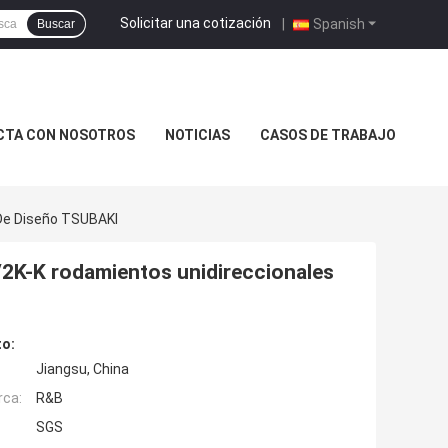
Solicitar una cotización
|
Spanish
Buscar
CTA CON NOSOTROS
NOTICIAS
CASOS DE TRABAJO
De Diseño TSUBAKI
2K-K rodamientos unidireccionales
to:
Jiangsu, China
rca:
R&B
SGS