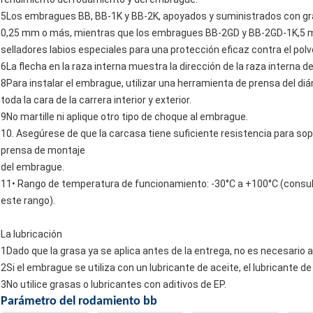
5Los embragues BB, BB-1K y BB-2K, apoyados y suministrados con gras
0,25 mm o más, mientras que los embragues BB-2GD y BB-2GD-1K,5 m
selladores labios especiales para una protección eficaz contra el polv
6La flecha en la raza interna muestra la dirección de la raza interna de
8Para instalar el embrague, utilizar una herramienta de prensa del di
toda la cara de la carrera interior y exterior.
9No martille ni aplique otro tipo de choque al embrague.
10. Asegúrese de que la carcasa tiene suficiente resistencia para sopor
prensa de montaje
del embrague.
11• Rango de temperatura de funcionamiento: -30°C a +100°C (consu
este rango).
La lubricación
1Dado que la grasa ya se aplica antes de la entrega, no es necesario a
2Si el embrague se utiliza con un lubricante de aceite, el lubricante d
3No utilice grasas o lubricantes con aditivos de EP.
Parámetro del rodamiento bb