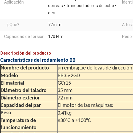
Aplicación:
Identi
correas • transportadores de cubo •
cerr
- ¿ Qué?:
72m m
Altur
Capacidad de torsión:
170 N.m.
Peso:
Descripción del producto
Características del rodamiento BB
Nombre del producto
un embrague de levas de dirección
Modelo
BB35-2GD
El material
GCr15
Diámetro del taladro
35 mm
Diámetro exterior
72 mm
Capacidad del par
El motor de las máquinas:
Peso
0.41kg
Temperatura de
¥30°C a +100°C
funcionamiento