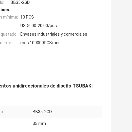
o:
BB35-2GD
inos:
n mínima:
10 PCS
USD6.00-20.00/pcs
aquetado:
Envases industriales y comerciales
fuente:
mes 100000PCS/per
ntos unidireccionales de diseño TSUBAKI
o:
BB35-2GD
35 mm