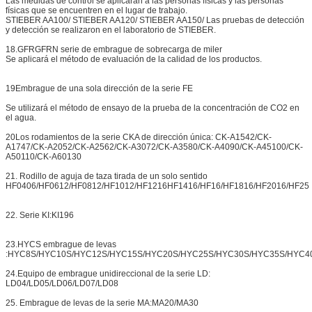
Las medidas de control se aplicarán a las personas físicas y las personas
físicas que se encuentren en el lugar de trabajo.
STIEBER AA100/ STIEBER AA120/ STIEBER AA150/ Las pruebas de detección
y detección se realizaron en el laboratorio de STIEBER.
18.GFRGFRN serie de embrague de sobrecarga de miler
Se aplicará el método de evaluación de la calidad de los productos.
19Embrague de una sola dirección de la serie FE
Se utilizará el método de ensayo de la prueba de la concentración de CO2 en
el agua.
20Los rodamientos de la serie CKA de dirección única: CK-A1542/CK-
A1747/CK-A2052/CK-A2562/CK-A3072/CK-A3580/CK-A4090/CK-A45100/CK-
A50110/CK-A60130
21. Rodillo de aguja de taza tirada de un solo sentido
HF0406/HF0612/HF0812/HF1012/HF1216HF1416/HF16/HF1816/HF2016/HF25
22. Serie KI:KI196
23.HYCS embrague de levas
:HYC8S/HYC10S/HYC12S/HYC15S/HYC20S/HYC25S/HYC30S/HYC35S/HYC4
24.Equipo de embrague unidireccional de la serie LD:
LD04/LD05/LD06/LD07/LD08
25. Embrague de levas de la serie MA:MA20/MA30