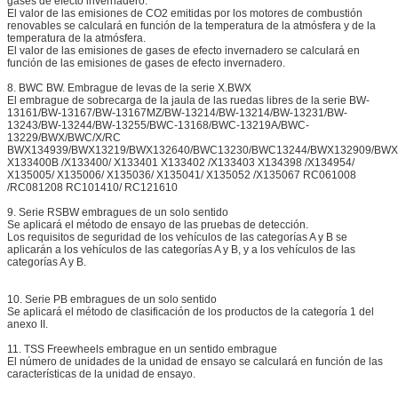
gases de efecto invernadero.
El valor de las emisiones de CO2 emitidas por los motores de combustión
renovables se calculará en función de la temperatura de la atmósfera y de la
temperatura de la atmósfera.
El valor de las emisiones de gases de efecto invernadero se calculará en
función de las emisiones de gases de efecto invernadero.
8. BWC BW. Embrague de levas de la serie X.BWX
El embrague de sobrecarga de la jaula de las ruedas libres de la serie BW-
13161/BW-13167/BW-13167MZ/BW-13214/BW-13214/BW-13231/BW-
13243/BW-13244/BW-13255/BWC-13168/BWC-13219A/BWC-
13229/BWX/BWC/X/RC
BWX134939/BWX13219/BWX132640/BWC13230/BWC13244/BWX132909/BWX
X133400B /X133400/ X133401 X133402 /X133403 X134398 /X134954/
X135005/ X135006/ X135036/ X135041/ X135052 /X135067 RC061008
/RC081208 RC101410/ RC121610
9. Serie RSBW embragues de un solo sentido
Se aplicará el método de ensayo de las pruebas de detección.
Los requisitos de seguridad de los vehículos de las categorías A y B se
aplicarán a los vehículos de las categorías A y B, y a los vehículos de las
categorías A y B.
10. Serie PB embragues de un solo sentido
Se aplicará el método de clasificación de los productos de la categoría 1 del
anexo II.
11. TSS Freewheels embrague en un sentido embrague
El número de unidades de la unidad de ensayo se calculará en función de las
características de la unidad de ensayo.