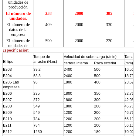
unidades de
producción
El número de
258
2000
385
3
unidades.
El número de
409
2000
330
4
datos de la
empresa
El número de
590
2000
220
4
unidades de
Especificación:
producción
Los demás
Torque de
590
Velocidad de sobrecarga (r/min)
2000
220
Tamaño
4
El tipo
productos
arrastre (N.m.)
carrera interna
Raza exterior
(mm)
El número de
835
1350
220
5
B203
39.2
2400
500
16.51
unidades de
B204
58.8
2400
500
18.796
producción
B205 Las
98
1800
400
23.622
empresas
B206
235
1800
350
32.766
B207
372
1800
300
42.088
B208
549
1800
200
46.761
B209
549
1200
200
46.761
B210
784
1200
200
56.109
B211
784
1200
200
56.109
B212
1230
1200
180
70.029