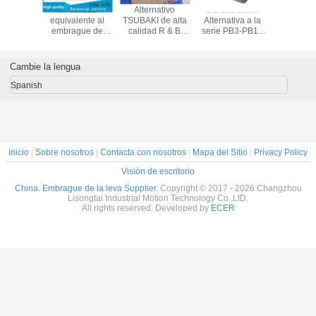
Máquina de
Embrague
El embrague de
de cal
minería utiliza el
mecánico de
levas de TSUBAKI
equivale
embrague
embrague de un
BS220 y el
embrag
backstop
solo sentido
embrague de
levas T
Equivalente a
MG400/MI400
apoyo de la serie
MZ15-
TSUBAKI BS160
Embrague
BS
Cambie la lengua
embrague de
mecánico de
cámara
indicación
Spanish
Inicio
|
Sobre nosotros
|
Contacta con nosotros
|
Mapa del Sitio
|
Privacy Policy
Visión de escritorio
China. Embrague de la leva Supplier.
Copyright © 2017 - 2026 Changzhou
Lisongtai Industrial Motion Technology Co.,LtD.
All rights reserved. Developed by
ECER