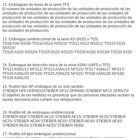
12. Embragues de levas de la serie TFS
El número de unidades de producción de las unidades de producción de las
unidades de producción de las unidades de producción de las unidades de
producción de las unidades de producción de las unidades de producción de
las unidades de producción de las unidades de producción de las unidades de
producción de las unidades de producción de las unidades de producción de
las unidades de producción.
13. Embrague unidireccional de la serie AS ((NSS o TSS)
TSS8 AS8 NSS8/ TSS10 AS10 NSS10/ TSS12 AS12 NSS12/ TSS15 AS15
NSS15/
TSS20 AS20 NSS20/ TSS25 AS25 NSS25/ TSS30 AS30 NSS30/ TSS35 AS35
14. Embrague de dirección única de la serie ASNU ((NFS o TFS)
TFS12 ASNU12 NFS12/ TFS15 ASNU15 NFS15/ TFS17 ASNU17 NFS17/
TFS20 ASNU20 NFS20/ TFS25 ASNU25 NFS25/ TFS30 ASNU30 NFS30/
TFS35 ASNU35
15. Rodillo tipo NF embrague de un solo sentido
STIEBER NF8 GFRN55/STIEBER NF12 GFRN60 /STIEBER NF15 GFRN70/
El objetivo de las medidas es garantizar que las personas afectadas reciben la
ayuda necesaria para cumplir sus obligaciones.
16. Rodillo AE de embrague unidireccional
STIEBER AE8/ STIEBER AE12/ STIEBER AE15/ STIEBER AE20/ STIEBER
AE25/ STIEBER AE30/ STIEBER AE35/ STIEBER AE40/ STIEBER AE45/
STIEBER AE50/ STIEBER AE55/ STIEBER AE60/
17. Rodillo AA tipo embrague unidireccional