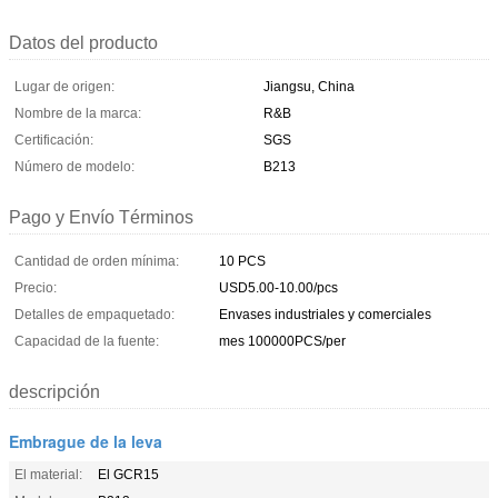
Datos del producto
Lugar de origen:
Jiangsu, China
Nombre de la marca:
R&B
Certificación:
SGS
Número de modelo:
B213
Pago y Envío Términos
Cantidad de orden mínima:
10 PCS
Precio:
USD5.00-10.00/pcs
Detalles de empaquetado:
Envases industriales y comerciales
Capacidad de la fuente:
mes 100000PCS/per
descripción
Embrague de la leva
El material:
El GCR15