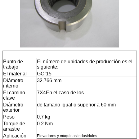
Detalles
Punto de
El número de unidades de producción es el
trabajo
siguiente:
El material
GCr15
Diámetro
32.766 mm
interno
El camino
7X4
En el caso de los
clave
Diámetro
de tamaño igual o superior a 60 mm
exterior
Peso
0.7 kg
Torque de
0.2 Nm
arrastre
Aplicación
Elevadores y máquinas industriales