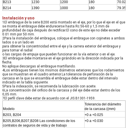
B213
1230
1200
180
70.029
B214
1390
1000
180
79.356
Instalación y uso
1El embrague de la serie B200 está montado en el eje, por lo que el eje en el que
se monta el embrague debe endurecerse hasta Rc 56-60 y 1,5 mm de
profundidad de caja después de rectificar.El cono de este eje no debe exceder
0.01 mm por 50 mm.
2Para la instalación del embrague, coloque el embrague con cojinetes a ambos
lados o a un lado en
para obtener la concentricidad entre el eje y la carrera exterior del embrague y
para tomar el radial
o las cargas de empuje que pueden funcionar en la vía exterior o en el eje.
3El embrague debe montarse en el eje girándolo en la dirección indicada por la
flecha.
No aplique descargas al embrague martillando.
4Los embragues tienen los mismos diámetros exteriores que los rodamientos
que se muestran en el cuadro anterior.La tolerancia de perforación de la
carcasa en la que se ensambla el embrague debe estar dentro del intervalo
indicado en la tabla siguiente.
5Para la indexación, se recomienda la lubricación con aceite.
6La concentración del orificio de la carcasa y del eje debe estar dentro de los
0,05 mm.
7El perfil clave debe estar de acuerdo con el JIS B1301-1959.
Tolerancia del diámetro
Modelo
de la carcasa ((mm)
B203, B204
+0 a +0.025
B205,B206,B207,B208 Las condiciones de los
+0 a +0.030
contratos de seguros de vida y de trabajo