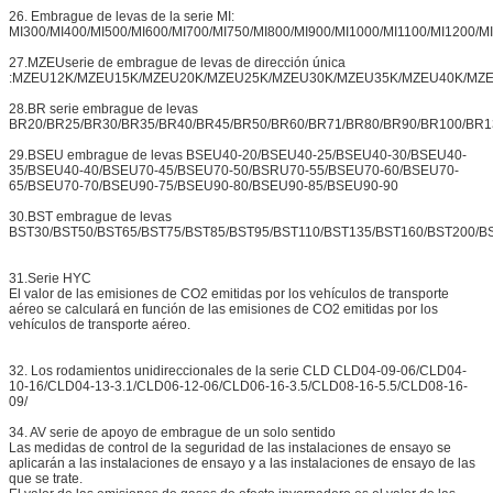
26. Embrague de levas de la serie MI:
MI300/MI400/MI500/MI600/MI700/MI750/MI800/MI900/MI1000/MI1100/MI1200/M
27.MZEUserie de embrague de levas de dirección única
:MZEU12K/MZEU15K/MZEU20K/MZEU25K/MZEU30K/MZEU35K/MZEU40K/MZ
28.BR serie embrague de levas
BR20/BR25/BR30/BR35/BR40/BR45/BR50/BR60/BR71/BR80/BR90/BR100/BR1
29.BSEU embrague de levas BSEU40-20/BSEU40-25/BSEU40-30/BSEU40-
35/BSEU40-40/BSEU70-45/BSEU70-50/BSRU70-55/BSEU70-60/BSEU70-
65/BSEU70-70/BSEU90-75/BSEU90-80/BSEU90-85/BSEU90-90
30.BST embrague de levas
BST30/BST50/BST65/BST75/BST85/BST95/BST110/BST135/BST160/BST200/B
31.Serie HYC
El valor de las emisiones de CO2 emitidas por los vehículos de transporte
aéreo se calculará en función de las emisiones de CO2 emitidas por los
vehículos de transporte aéreo.
32. Los rodamientos unidireccionales de la serie CLD CLD04-09-06/CLD04-
10-16/CLD04-13-3.1/CLD06-12-06/CLD06-16-3.5/CLD08-16-5.5/CLD08-16-
09/
34. AV serie de apoyo de embrague de un solo sentido
Las medidas de control de la seguridad de las instalaciones de ensayo se
aplicarán a las instalaciones de ensayo y a las instalaciones de ensayo de las
que se trate.