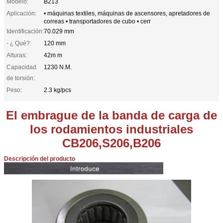
Modelo:
B213
Aplicación:
• máquinas textiles, máquinas de ascensores, apretadores de
correas • transportadores de cubo • cerr
Identificación:
70.029 mm
- ¿ Qué?:
120 mm
Alturas:
42m m
Capacidad
1230 N.M.
de torsión:
Peso:
2.3 kg/pcs
El embrague de la banda de carga de
los rodamientos industriales
CB206,S206,B206
Descripción del producto