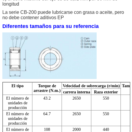
longitud
La serie CB-200 puede lubricarse con grasa o aceite, pero
no debe contener aditivos EP
Diferentes tamaños para su referencia
El tipo
Torque de
Velocidad de sobrecarga (r/min)
Tamañ
arrastre (N.m.)
carrera interna
Raza exterior
El número de
43.2
2650
550
unidades de
producción
El número de
64.7
2650
550
1
unidades de
producción
El número de
108
2000
440
2