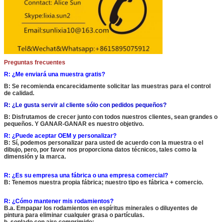
Dej
¡Te ll
Preguntas frecuentes
R: ¿Me enviará una muestra gratis?
B: Se recomienda encarecidamente solicitar las muestras para el control
de calidad.
R: ¿Le gusta servir al cliente sólo con pedidos pequeños?
B: Disfrutamos de crecer junto con todos nuestros clientes, sean grandes o
pequeños. Y GANAR-GANAR es nuestro objetivo.
R: ¿Puede aceptar OEM y personalizar?
B: Sí, podemos personalizar para usted de acuerdo con la muestra o el
dibujo, pero, por favor nos proporciona datos técnicos, tales como la
dimensión y la marca.
R: ¿Es su empresa una fábrica o una empresa comercial?
B: Tenemos nuestra propia fábrica; nuestro tipo es fábrica + comercio.
P
R: ¿Cómo mantener mis rodamientos?
B.a. Empapar los rodamientos en espíritus minerales o diluyentes de
pintura para eliminar cualquier grasa o partículas.
b. soplado con aire comprimido;