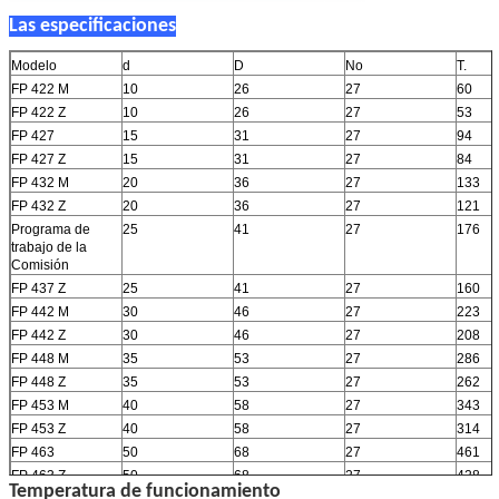
Las especificaciones
Modelo
d
D
No
T.
FP 422 M
10
26
27
60
FP 422 Z
10
26
27
53
FP 427
15
31
27
94
FP 427 Z
15
31
27
84
FP 432 M
20
36
27
133
FP 432 Z
20
36
27
121
Programa de
25
41
27
176
trabajo de la
Comisión
FP 437 Z
25
41
27
160
FP 442 M
30
46
27
223
FP 442 Z
30
46
27
208
FP 448 M
35
53
27
286
FP 448 Z
35
53
27
262
FP 453 M
40
58
27
343
FP 453 Z
40
58
27
314
FP 463
50
68
27
461
FP 463 Z
50
68
27
428
Temperatura de funcionamiento
FP 473
60
78
27
588