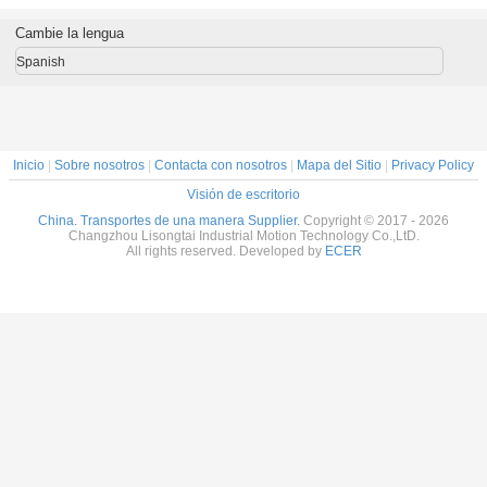
CSK...PP,
unidireccional de
ruedas libres
ruedas l
CSK...2RS
calidad
rodamientos de
rodamien
Cambie la lengua
equivalente a la
embrague
embra
GMN
unidireccionales
unidirecc
Spanish
Inicio
|
Sobre nosotros
|
Contacta con nosotros
|
Mapa del Sitio
|
Privacy Policy
Visión de escritorio
China. Transportes de una manera Supplier.
Copyright © 2017 - 2026
Changzhou Lisongtai Industrial Motion Technology Co.,LtD.
All rights reserved. Developed by
ECER