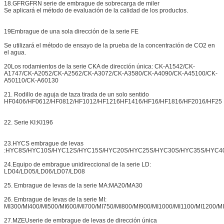
18.GFRGFRN serie de embrague de sobrecarga de miler
Se aplicará el método de evaluación de la calidad de los productos.
19Embrague de una sola dirección de la serie FE
Se utilizará el método de ensayo de la prueba de la concentración de CO2 en
el agua.
20Los rodamientos de la serie CKA de dirección única: CK-A1542/CK-
A1747/CK-A2052/CK-A2562/CK-A3072/CK-A3580/CK-A4090/CK-A45100/CK-
A50110/CK-A60130
21. Rodillo de aguja de taza tirada de un solo sentido
HF0406/HF0612/HF0812/HF1012/HF1216HF1416/HF16/HF1816/HF2016/HF25
22. Serie KI:KI196
23.HYCS embrague de levas
:HYC8S/HYC10S/HYC12S/HYC15S/HYC20S/HYC25S/HYC30S/HYC35S/HYC4
24.Equipo de embrague unidireccional de la serie LD:
LD04/LD05/LD06/LD07/LD08
25. Embrague de levas de la serie MA:MA20/MA30
26. Embrague de levas de la serie MI:
MI300/MI400/MI500/MI600/MI700/MI750/MI800/MI900/MI1000/MI1100/MI1200/M
27.MZEUserie de embrague de levas de dirección única