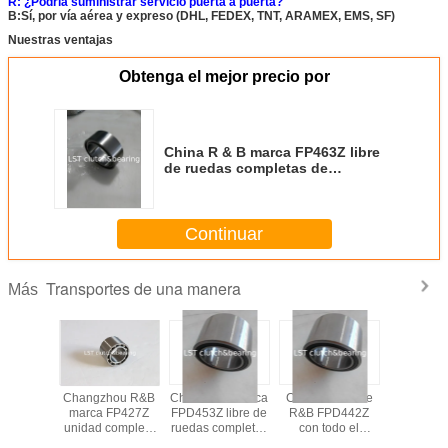
R: ¿Podría suministrar servicio puerta a puerta?
B:Sí, por vía aérea y expreso (DHL, FEDEX, TNT, ARAMEX, EMS, SF)
Nuestras ventajas
Obtenga el mejor precio por
China R & B marca FP463Z libre
de ruedas completas de
embrague de un solo sentido de
calidad equivalente a GMN
Continuar
Transportes de una manera
Más
Los rodamientos
China R&B marca
Changzhou R&B
Changzh
de un solo sentido
FP437Z
marca FP442Z
marca F
de las unidades
rodamiento de
unidad completa
unidad c
CSK, CSK..P,
embrague
de embrague de
de embra