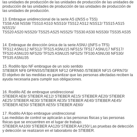
las unidades de producción de las unidades de producción de las unidades de
producción de las unidades de producción de las unidades de producción de
las unidades de producción.
13. Embrague unidireccional de la serie AS ((NSS o TSS)
TSS8 AS8 NSS8/ TSS10 AS10 NSS10/ TSS12 AS12 NSS12/ TSS15 AS15
NSS15/
TSS20 AS20 NSS20/ TSS25 AS25 NSS25/ TSS30 AS30 NSS30/ TSS35 AS35
14. Embrague de dirección única de la serie ASNU ((NFS o TFS)
TFS12 ASNU12 NFS12/ TFS15 ASNU15 NFS15/ TFS17 ASNU17 NFS17/
TFS20 ASNU20 NFS20/ TFS25 ASNU25 NFS25/ TFS30 ASNU30 NFS30/
TFS35 ASNU35
15. Rodillo tipo NF embrague de un solo sentido
STIEBER NF8 GFRN55/STIEBER NF12 GFRN60 /STIEBER NF15 GFRN70/
El objetivo de las medidas es garantizar que las personas afectadas reciben la
ayuda necesaria para cumplir sus obligaciones.
16. Rodillo AE de embrague unidireccional
STIEBER AE8/ STIEBER AE12/ STIEBER AE15/ STIEBER AE20/ STIEBER
AE25/ STIEBER AE30/ STIEBER AE35/ STIEBER AE40/ STIEBER AE45/
STIEBER AE50/ STIEBER AE55/ STIEBER AE60/
17. Rodillo AA tipo embrague unidireccional
Las medidas de control se aplicarán a las personas físicas y las personas
físicas que se encuentren en el lugar de trabajo.
STIEBER AA100/ STIEBER AA120/ STIEBER AA150/ Las pruebas de detección
y detección se realizaron en el laboratorio de STIEBER.