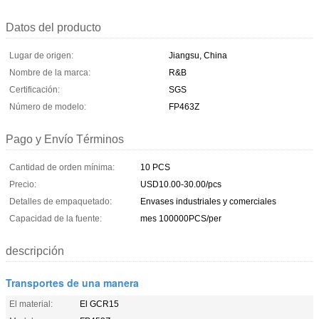
Datos del producto
Lugar de origen:
Jiangsu, China
Nombre de la marca:
R&B
Certificación:
SGS
Número de modelo:
FP463Z
Pago y Envío Términos
Cantidad de orden mínima:
10 PCS
Precio:
USD10.00-30.00/pcs
Detalles de empaquetado:
Envases industriales y comerciales
Capacidad de la fuente:
mes 100000PCS/per
descripción
Transportes de una manera
El material:
El GCR15