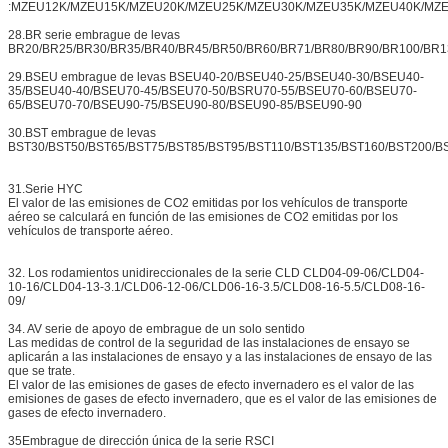
:MZEU12K/MZEU15K/MZEU20K/MZEU25K/MZEU30K/MZEU35K/MZEU40K/MZ
28.BR serie embrague de levas
BR20/BR25/BR30/BR35/BR40/BR45/BR50/BR60/BR71/BR80/BR90/BR100/BR1
29.BSEU embrague de levas BSEU40-20/BSEU40-25/BSEU40-30/BSEU40-
35/BSEU40-40/BSEU70-45/BSEU70-50/BSRU70-55/BSEU70-60/BSEU70-
65/BSEU70-70/BSEU90-75/BSEU90-80/BSEU90-85/BSEU90-90
30.BST embrague de levas
BST30/BST50/BST65/BST75/BST85/BST95/BST110/BST135/BST160/BST200/B
31.Serie HYC
El valor de las emisiones de CO2 emitidas por los vehículos de transporte
aéreo se calculará en función de las emisiones de CO2 emitidas por los
vehículos de transporte aéreo.
32. Los rodamientos unidireccionales de la serie CLD CLD04-09-06/CLD04-
10-16/CLD04-13-3.1/CLD06-12-06/CLD06-16-3.5/CLD08-16-5.5/CLD08-16-
09/
34. AV serie de apoyo de embrague de un solo sentido
Las medidas de control de la seguridad de las instalaciones de ensayo se
aplicarán a las instalaciones de ensayo y a las instalaciones de ensayo de las
que se trate.
El valor de las emisiones de gases de efecto invernadero es el valor de las
emisiones de gases de efecto invernadero, que es el valor de las emisiones de
gases de efecto invernadero.
35Embrague de dirección única de la serie RSCI