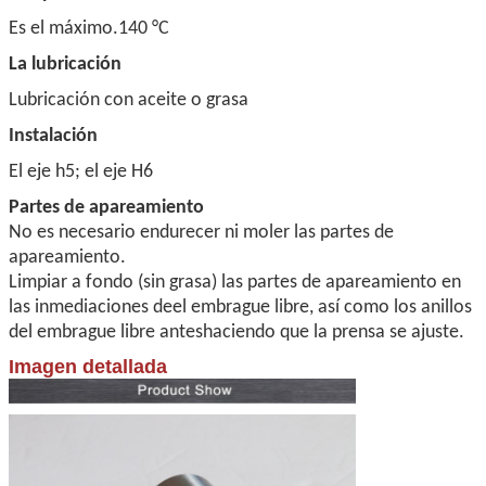
FP 473 Z
60
78
27
543
Es el máximo.
140 °C
La lubricación
Lubricación con aceite o grasa
Instalación
El eje h5; el eje H6
Partes de apareamiento
No es necesario endurecer ni moler las partes de
apareamiento.
Limpiar a fondo (sin grasa) las partes de apareamiento en
las inmediaciones de
el embrague libre, así como los anillos
del embrague libre antes
haciendo que la prensa se ajuste.
Imagen detallada