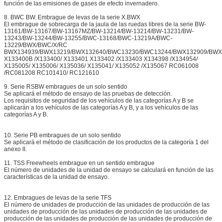
función de las emisiones de gases de efecto invernadero.
8. BWC BW. Embrague de levas de la serie X.BWX
El embrague de sobrecarga de la jaula de las ruedas libres de la serie BW-
13161/BW-13167/BW-13167MZ/BW-13214/BW-13214/BW-13231/BW-
13243/BW-13244/BW-13255/BWC-13168/BWC-13219A/BWC-
13229/BWX/BWC/X/RC
BWX134939/BWX13219/BWX132640/BWC13230/BWC13244/BWX132909/BWX
X133400B /X133400/ X133401 X133402 /X133403 X134398 /X134954/
X135005/ X135006/ X135036/ X135041/ X135052 /X135067 RC061008
/RC081208 RC101410/ RC121610
9. Serie RSBW embragues de un solo sentido
Se aplicará el método de ensayo de las pruebas de detección.
Los requisitos de seguridad de los vehículos de las categorías A y B se
aplicarán a los vehículos de las categorías A y B, y a los vehículos de las
categorías A y B.
10. Serie PB embragues de un solo sentido
Se aplicará el método de clasificación de los productos de la categoría 1 del
anexo II.
11. TSS Freewheels embrague en un sentido embrague
El número de unidades de la unidad de ensayo se calculará en función de las
características de la unidad de ensayo.
12. Embragues de levas de la serie TFS
El número de unidades de producción de las unidades de producción de las
unidades de producción de las unidades de producción de las unidades de
producción de las unidades de producción de las unidades de producción de