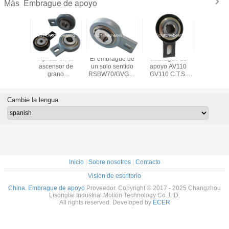
Embrague de apoyo
Más
Aplicar en el
El embrague de
embrague de
AV90 
ascensor de
un solo sentido
apoyo AV110
STIE
grano
RSBW70/GVG70
GV110 C.T.S.
alternat
AV45/GV45/FAV45
se aplica en el
alternativo de
aplica
Tipo de rodillo
embrague de
embrague de
transport
Embrague de
soporte de carga
apoyo con
de gra
Cambie la lengua
apoyo
de grano
rodamiento
elevad
AV120 GV120
simples
embrague de una
evitar
sola dirección con
funciona
ruedas libres
inver
Inicio
|
Sobre nosotros
|
Contacto
Visión de escritorio
China. Embrague de apoyo
Proveedor. Copyright © 2017 - 2025 Changzhou
Lisongtai Industrial Motion Technology Co.,LtD.
All rights reserved. Developed by
ECER