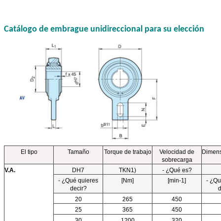
Catálogo de embrague unidireccional para su elección
El tipo
Tamaño
Torque de trabajo
Velocidad de
Dimen
sobrecarga
V.A.
DH7
TKN1)
- ¿Qué es?
- ¿Qué quieres
[Nm]
[min-1]
- ¿Qu
decir?
d
20
265
450
25
365
450
30
1200
320