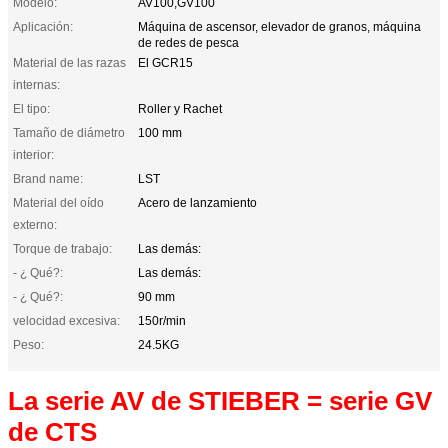
Modelo:
AV100,GV100
Aplicación:
Máquina de ascensor, elevador de granos, máquina
de redes de pesca
Material de las razas
El GCR15
internas:
El tipo:
Roller y Rachet
Tamaño de diámetro
100 mm
interior:
Brand name:
LST
Material del oído
Acero de lanzamiento
externo:
Torque de trabajo:
Las demás:
- ¿ Qué?:
Las demás:
- ¿ Qué?:
90 mm
velocidad excesiva:
150r/min
Peso:
24.5KG
La serie AV de STIEBER = serie GV
de CTS