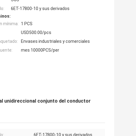
o:
6ET-17800-10 y sus derivados
inos:
n mínima:
1 PCS
USD500.00/pcs
aquetado:
Envases industriales y comerciales
fuente:
mes 10000PCS/per
unidireccional conjunto del conductor
o:
6ET-17800-10 y sus derivados