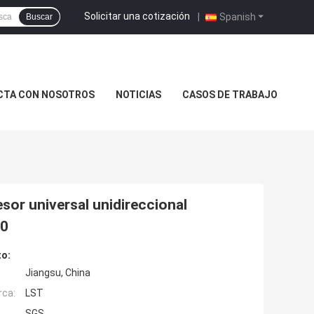
Solicitar una cotización
|
Spanish
Buscar
CTA CON NOSOTROS
NOTICIAS
CASOS DE TRABAJO
r universal unidireccional
10
to:
Jiangsu, China
rca:
LST
SGS