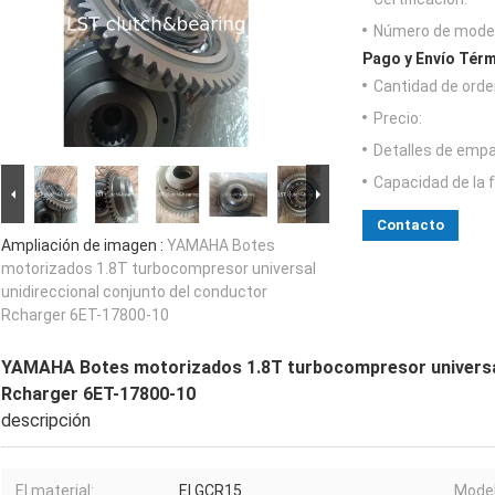
Número de model
Pago y Envío Térm
Cantidad de orde
Precio:
Detalles de emp
Capacidad de la 
Contacto
Ampliación de imagen :
YAMAHA Botes
motorizados 1.8T turbocompresor universal
unidireccional conjunto del conductor
Rcharger 6ET-17800-10
YAMAHA Botes motorizados 1.8T turbocompresor universal 
Rcharger 6ET-17800-10
descripción
El material:
El GCR15
Model