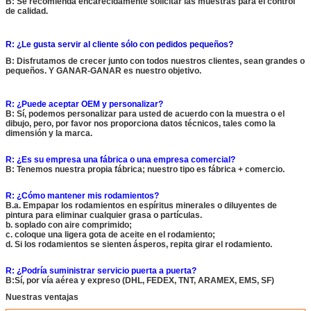
B: Se recomienda encarecidamente solicitar las muestras para el control
de calidad.
R: ¿Le gusta servir al cliente sólo con pedidos pequeños?
B: Disfrutamos de crecer junto con todos nuestros clientes, sean grandes o
pequeños. Y GANAR-GANAR es nuestro objetivo.
R: ¿Puede aceptar OEM y personalizar?
B: Sí, podemos personalizar para usted de acuerdo con la muestra o el
dibujo, pero, por favor nos proporciona datos técnicos, tales como la
dimensión y la marca.
R: ¿Es su empresa una fábrica o una empresa comercial?
B: Tenemos nuestra propia fábrica; nuestro tipo es fábrica + comercio.
R: ¿Cómo mantener mis rodamientos?
B.a. Empapar los rodamientos en espíritus minerales o diluyentes de
pintura para eliminar cualquier grasa o partículas.
b. soplado con aire comprimido;
c. coloque una ligera gota de aceite en el rodamiento;
d. Si los rodamientos se sienten ásperos, repita girar el rodamiento.
R: ¿Podría suministrar servicio puerta a puerta?
B:Sí, por vía aérea y expreso (DHL, FEDEX, TNT, ARAMEX, EMS, SF)
Nuestras ventajas