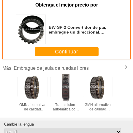
Obtenga el mejor precio por
BW-SP-2 Convertidor de par,
embrague unidireccional,
transmisión automática A5HF1
AW-TF80SC AW-TR80SD
Continuar
Embrague de jaula de ruedas libres
Más
Sp-3
China marca LST
BW-Sp-3
China marca LST
misión
GMN alternativa
Transmisión
GMN alternativa
ica con
de calidad
automática con
de calidad
gue de
FE435Z/FE442Z
embrague de
FE435Z/FE442Z
 libres
embrague de
ruedas libres
embrague de
rodaje libre
rodaje libre
Cambie la lengua
aplican en
aplican en
aviones pesticida
aviones pesticida