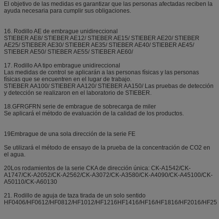
El objetivo de las medidas es garantizar que las personas afectadas reciben la
ayuda necesaria para cumplir sus obligaciones.
16. Rodillo AE de embrague unidireccional
STIEBER AE8/ STIEBER AE12/ STIEBER AE15/ STIEBER AE20/ STIEBER
AE25/ STIEBER AE30/ STIEBER AE35/ STIEBER AE40/ STIEBER AE45/
STIEBER AE50/ STIEBER AE55/ STIEBER AE60/
17. Rodillo AA tipo embrague unidireccional
Las medidas de control se aplicarán a las personas físicas y las personas
físicas que se encuentren en el lugar de trabajo.
STIEBER AA100/ STIEBER AA120/ STIEBER AA150/ Las pruebas de detección
y detección se realizaron en el laboratorio de STIEBER.
18.GFRGFRN serie de embrague de sobrecarga de miler
Se aplicará el método de evaluación de la calidad de los productos.
19Embrague de una sola dirección de la serie FE
Se utilizará el método de ensayo de la prueba de la concentración de CO2 en
el agua.
20Los rodamientos de la serie CKA de dirección única: CK-A1542/CK-
A1747/CK-A2052/CK-A2562/CK-A3072/CK-A3580/CK-A4090/CK-A45100/CK-
A50110/CK-A60130
21. Rodillo de aguja de taza tirada de un solo sentido
HF0406/HF0612/HF0812/HF1012/HF1216HF1416/HF16/HF1816/HF2016/HF25