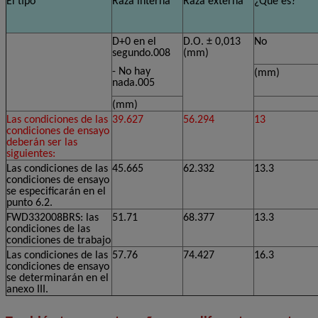
El tipo
Raza interna
Raza externa
¿Qué es?
D
+0 en el
D.O. ± 0,013
No
segundo.008
(mm)
- No hay
(mm)
nada.005
(mm)
Las condiciones de las
39.627
56.294
13
condiciones de ensayo
deberán ser las
siguientes:
Las condiciones de las
45.665
62.332
13.3
condiciones de ensayo
se especificarán en el
punto 6.2.
FWD332008BRS: las
51.71
68.377
13.3
condiciones de las
condiciones de trabajo
Las condiciones de las
57.76
74.427
16.3
condiciones de ensayo
se determinarán en el
anexo III.