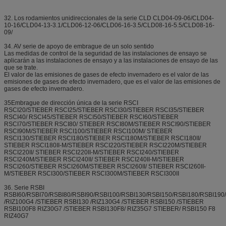
32. Los rodamientos unidireccionales de la serie CLD CLD04-09-06/CLD04-
10-16/CLD04-13-3.1/CLD06-12-06/CLD06-16-3.5/CLD08-16-5.5/CLD08-16-
09/
34. AV serie de apoyo de embrague de un solo sentido
Las medidas de control de la seguridad de las instalaciones de ensayo se
aplicarán a las instalaciones de ensayo y a las instalaciones de ensayo de las
que se trate.
El valor de las emisiones de gases de efecto invernadero es el valor de las
emisiones de gases de efecto invernadero, que es el valor de las emisiones de
gases de efecto invernadero.
35Embrague de dirección única de la serie RSCI
RSCI20/STIEBER RSCI25/STIEBER RSCI30/STIEBER RSCI35/STIEBER
RSCI40/ RSCI45/STIEBER RSCI50/STIEBER RSCI60/STIEBER
RSCI70/STIEBER RSCI80/ STIEBER RSCI80M/STIEBER RSCI90/STIEBER
RSCI90M/STIEBER RSCI100/STIEBER RSCI100M/ STIEBER
RSCI130/STIEBER RSCI180/STIEBER RSCI180M/STIEBER RSCI180II/
STIEBER RSCI180II-M/STIEBER RSCI220/STIEBER RSCI220M/STIEBER
RSCI220II/ STIEBER RSCI220II-M/STIEBER RSCI240/STIEBER
RSCI240M/STIEBER RSCI240II/ STIEBER RSCI240II-M/STIEBER
RSCI260/STIEBER RSCI260M/STIEBER RSCI260II/ STIEBER RSCI260II-
M/STIEBER RSCI300/STIEBER RSCI300M/STIEBER RSCI300II
36. Serie RSBI
RSBI60/RSBI70/RSBI80/RSBI90/RSBI100/RSBI130/RSBI150/RSBI180/RSBI19
/RIZ100G4 /STIEBER RSBI130 /RIZ130G4 /STIEBER RSBI150 /STIEBER
RSBI100F8 RIZ30G7 /STIEBER RSBI130F8/ RIZ35G7 STIEBER/ RSBI150 F8
RIZ40G7