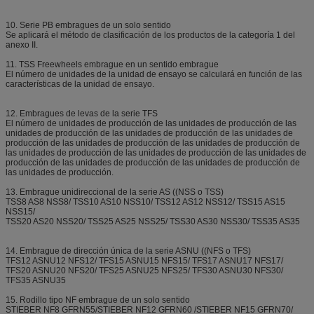
10. Serie PB embragues de un solo sentido
Se aplicará el método de clasificación de los productos de la categoría 1 del
anexo II.
11. TSS Freewheels embrague en un sentido embrague
El número de unidades de la unidad de ensayo se calculará en función de las
características de la unidad de ensayo.
12. Embragues de levas de la serie TFS
El número de unidades de producción de las unidades de producción de las
unidades de producción de las unidades de producción de las unidades de
producción de las unidades de producción de las unidades de producción de
las unidades de producción de las unidades de producción de las unidades de
producción de las unidades de producción de las unidades de producción de
las unidades de producción.
13. Embrague unidireccional de la serie AS ((NSS o TSS)
TSS8 AS8 NSS8/ TSS10 AS10 NSS10/ TSS12 AS12 NSS12/ TSS15 AS15
NSS15/
TSS20 AS20 NSS20/ TSS25 AS25 NSS25/ TSS30 AS30 NSS30/ TSS35 AS35
14. Embrague de dirección única de la serie ASNU ((NFS o TFS)
TFS12 ASNU12 NFS12/ TFS15 ASNU15 NFS15/ TFS17 ASNU17 NFS17/
TFS20 ASNU20 NFS20/ TFS25 ASNU25 NFS25/ TFS30 ASNU30 NFS30/
TFS35 ASNU35
15. Rodillo tipo NF embrague de un solo sentido
STIEBER NF8 GFRN55/STIEBER NF12 GFRN60 /STIEBER NF15 GFRN70/