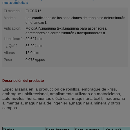
motocicletas
El material:
El GCR15
Modelo:
Las condiciones de las condiciones de trabajo se determinarán
en el anexo I.
Aplicación:
Motor,ATV,máquina textil,máquina para ascensores,
apretadores de correa/cinturón • transportadores d
Identificación:
39.627 mm
- ¿ Qué?:
56.294 mm
Alturas:
13.0m m
Peso:
0.073kg/pcs
Descripción del producto
Especializada en la producción de rodillos, embrague de kriss,
embrague unidireccional, ampliamente utilizado en motocicletas,
automóviles, herramientas eléctricas, maquinaria textil, maquinaria
alimentaria, maquinaria de ingeniería,maquinaria minera y otros
campos.