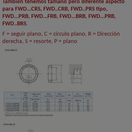
También tenemos tamaño pero diferente aspecto
para FWD...CRS, FWD..CRB, FWD..PRS tipo,
FWD...PRB, FWD...FRB, FWD...BRB, FWD...PRB,
FWD..BRS
.
F = seguir plano, C = círculo plano, R = Dirección
derecha, S = resorte, P = plano