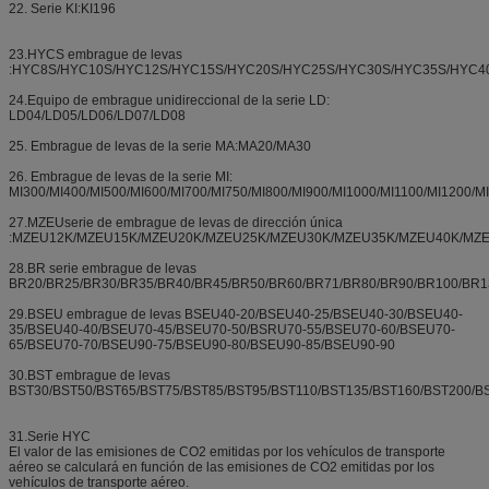
22. Serie KI:KI196
23.HYCS embrague de levas
:HYC8S/HYC10S/HYC12S/HYC15S/HYC20S/HYC25S/HYC30S/HYC35S/HYC4
24.Equipo de embrague unidireccional de la serie LD:
LD04/LD05/LD06/LD07/LD08
25. Embrague de levas de la serie MA:MA20/MA30
26. Embrague de levas de la serie MI:
MI300/MI400/MI500/MI600/MI700/MI750/MI800/MI900/MI1000/MI1100/MI1200/M
27.MZEUserie de embrague de levas de dirección única
:MZEU12K/MZEU15K/MZEU20K/MZEU25K/MZEU30K/MZEU35K/MZEU40K/MZ
28.BR serie embrague de levas
BR20/BR25/BR30/BR35/BR40/BR45/BR50/BR60/BR71/BR80/BR90/BR100/BR1
29.BSEU embrague de levas BSEU40-20/BSEU40-25/BSEU40-30/BSEU40-
35/BSEU40-40/BSEU70-45/BSEU70-50/BSRU70-55/BSEU70-60/BSEU70-
65/BSEU70-70/BSEU90-75/BSEU90-80/BSEU90-85/BSEU90-90
30.BST embrague de levas
BST30/BST50/BST65/BST75/BST85/BST95/BST110/BST135/BST160/BST200/B
31.Serie HYC
El valor de las emisiones de CO2 emitidas por los vehículos de transporte
aéreo se calculará en función de las emisiones de CO2 emitidas por los
vehículos de transporte aéreo.